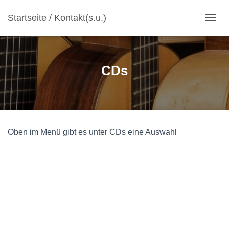
Startseite / Kontakt(s.u.)
N
A
V
I
G
CDs
A
T
I
O
N
U
Oben im Menü gibt es unter CDs eine Auswahl
M
S
C
H
A
L
T
E
N